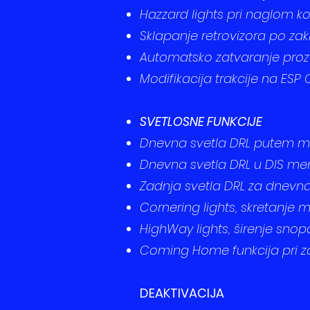
Hazzard lights pri naglom k
Sklapanje retrovizora po zakl
Automatsko zatvaranje prozor
Modifikacija trakcije na ESP 
​​SVETLOSNE FUNKCIJE
Dnevna svetla DRL putem m
Dnevna svetla DRL u DIS men
Zadnja svetla DRL za dnevna
​​Cornering lights, skretanje 
HighWay lights, širenje sno
Coming Home funkcija pri za
DEAKTIVACIJA