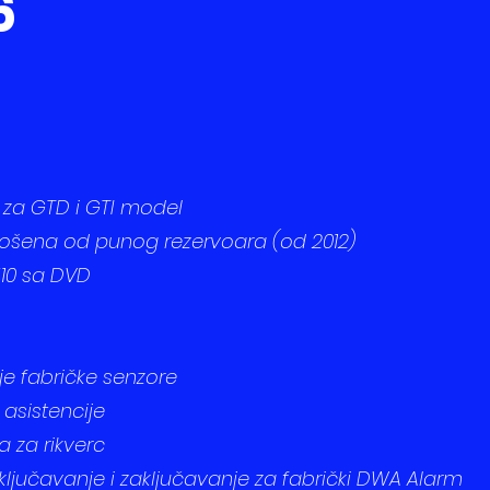
6
u za GTD i GTI model
otrošena od punog rezervoara (od 2012)
510 sa DVD
nje fabričke senzore
asistencije
a za rikverc
ključavanje i zaključavanje za fabrički DWA Alarm