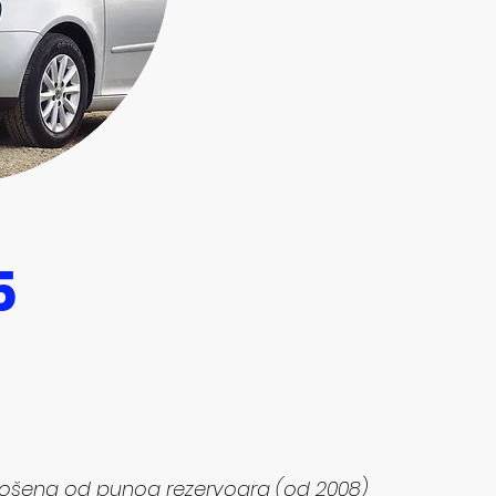
5
otrošena od punog rezervoara (od 2008)