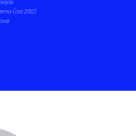
pojas
stema (od 2012)
rove