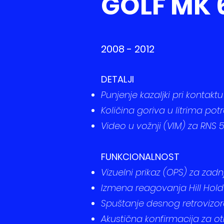
GOLF MK 
2008 - 2012
​DETALJI
Punjenje kazaljki pri kontakt
Količina goriva u litrima p
Video u vožnji (VIM) za RNS 
​​FUNKCIONALNOST​
​Vizuelni prikaz (OPS) za zad
Izmena reagovanja Hill Hold 
Spuštanje desnog retrovizor
Akustična konfirmacija za ot