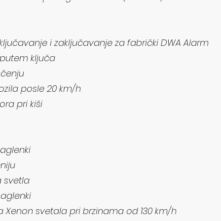
tključavanje i zaključavanje za fabrički DWA Alarm
 putem ključa
očenju
zila posle 20 km/h
a pri kiši
aglenki
niju
 svetla
maglenki
pa Xenon svetala pri brzinama od 130 km/h