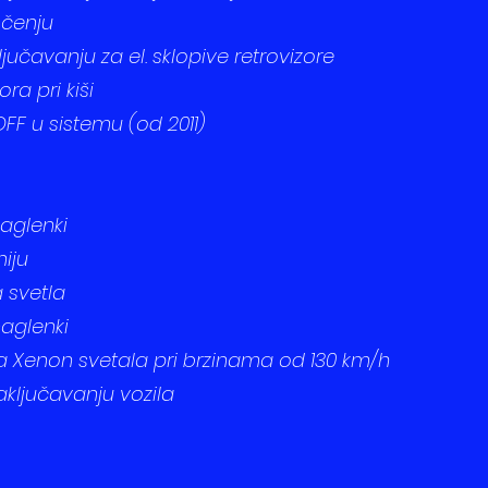
očenju
jučavanju za el. sklopive retrovizore
a pri kiši
OFF u sistemu (od 2011)
aglenki
iju
 svetla
maglenki
pa Xenon svetala pri brzinama od 130 km/h
ključavanju vozila