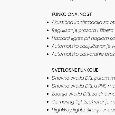
FUNKCIONALNOST
​Akustična konfirmacija za o
Regulisanje prozora i šibera
Hazzard lights pri naglom k
Automatsko zaključavanje vo
Automatsko zatvaranje prozor
​​SVETLOSNE FUNKCIJE
Dnevna svetla DRL putem m
Dnevna svetla DRL u RNS me
Zadnja svetla DRL za dnevna
​​Cornering lights, skretanje 
HighWay lights, širenje sno