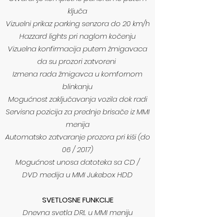
ključa
Vizuelni prikaz parking senzora do 20 km/h
Hazzard lights pri naglom kočenju
Vizuelna konfirmacija putem žmigavaca
da su prozori zatvoreni
Izmena rada žmigavca u komfornom
blinkanju
Mogućnost zaključavanja vozila dok radi
Servisna pozicija za prednje brisače iz MMI
menija
Automatsko zatvaranje prozora pri kiši (do
06 / 2017)
Mogućnost unosa datoteka sa CD /
DVD medija u MMI Jukebox HDD
SVETLOSNE FUNKCIJE
Dnevna svetla DRL u MMI meniju