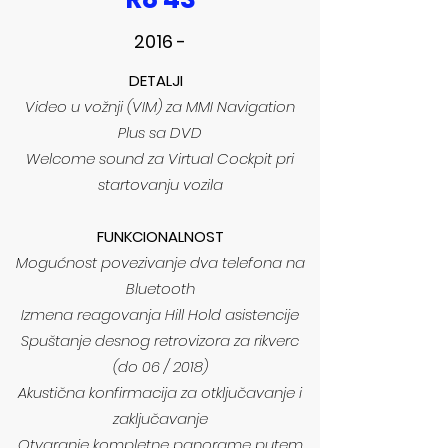
2016 -
​DETALJI
Video u vožnji (VIM) za MMI Navigation
Plus sa DVD
Welcome sound za Virtual Cockpit pri
startovanju vozila
FUNKCIONALNOST​
Mogućnost povezivanje dva telefona na
Bluetooth
Izmena reagovanja Hill Hold asistencije
Spuštanje desnog retrovizora za rikverc
(do 06 / 2018)
Akustična konfirmacija za otključavanje i
zaključavanje
Otvaranje kompletne panorame putem