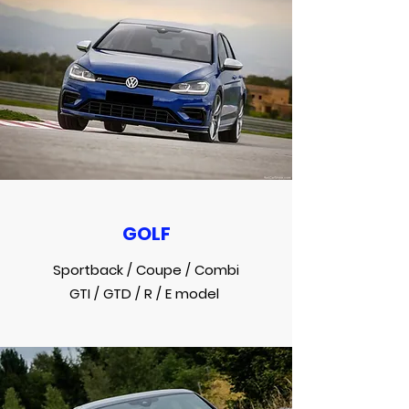
GOLF
Sportback /
Coupe / Combi
GTI / GTD / R / E model